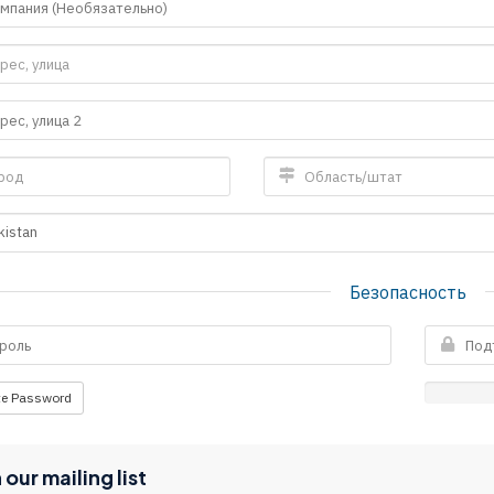
Безопасность
te Password
 our mailing list