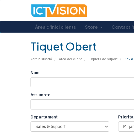
Àrea d'Inici clients
Store
Contacti'
Tiquet Obert
Administració
Àrea del client
Tiquets de suport
Envia 
Nom
Assumpte
Departament
Priorita