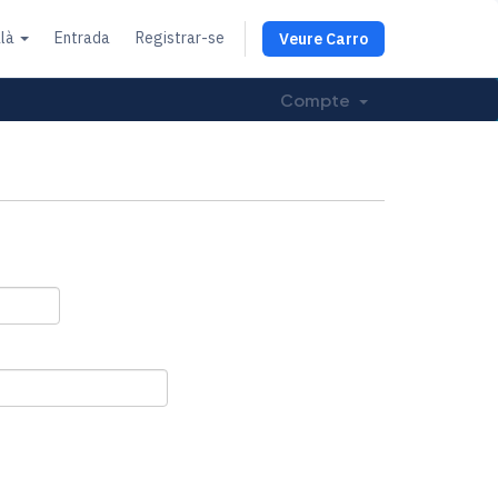
alà
Entrada
Registrar-se
Veure Carro
Compte