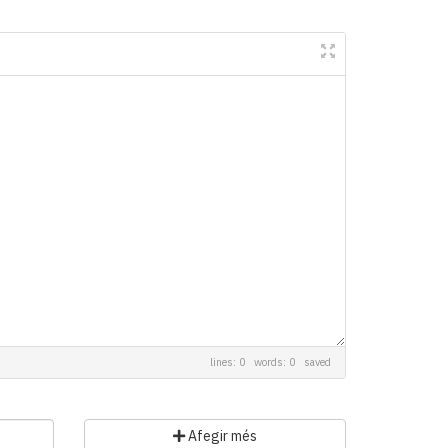
lines: 0 words: 0
saved
Afegir més