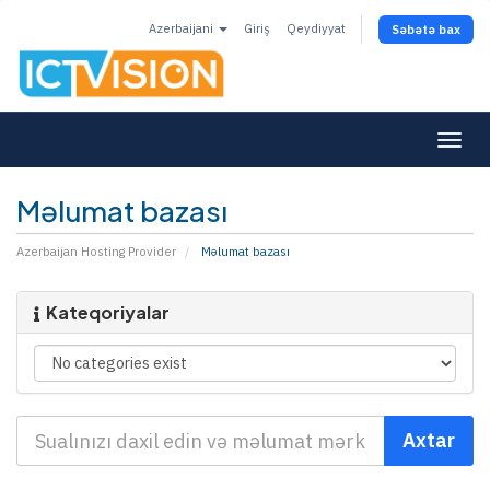
Azerbaijani
Giriş
Qeydiyyat
Səbətə bax
Togg
navi
Məlumat bazası
Azerbaijan Hosting Provider
Məlumat bazası
Kateqoriyalar