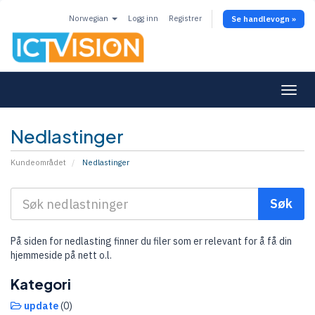
Norwegian
Logg inn
Registrer
Se handlevogn »
Togg
navi
Nedlastinger
Kundeområdet
Nedlastinger
På siden for nedlasting finner du filer som er relevant for å få din
hjemmeside på nett o.l.
Kategori
update
(0)