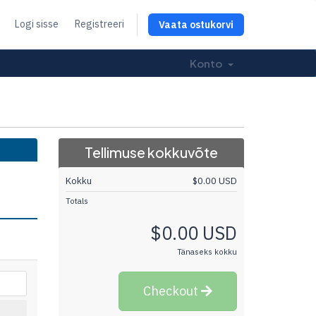
Logi sisse
Registreeri
Vaata ostukorvi
Konto
Tellimuse kokkuvõte
Kokku
$0.00 USD
Totals
$0.00 USD
Tänaseks kokku
Checkout