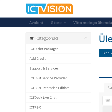
Avaleht
Store
Võta meiega ühendu
Ül
Kategooriad
ICTDialer Packages
Produ
Add Credit
Support & Services
ICTCRM Service Provider
ICTCRM Enterprise Editiom
Ap
ICTDesk Live Chat
ICTPBX