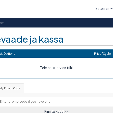
Estonian
st
evaade ja kassa
ct/Options
Price/Cycle
Teie ostukorv on tühi
ply Promo Code
Kinnita kood >>